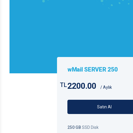
wMail SERVER 250
2200.00
TL
/ Aylık
Satın Al
250 GB
SSD Disk