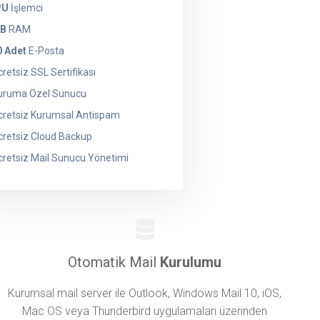
PU
İşlemci
GB
RAM
0 Adet
E-Posta
retsiz SSL Sertifikası
uruma Özel Sunucu
retsiz Kurumsal Antispam
retsiz Cloud Backup
retsiz Mail Sunucu Yönetimi
Otomatik Mail
Kurulumu
Kurumsal mail server ile Outlook, Windows Mail 10, iOS,
Mac OS veya Thunderbird uygulamaları üzerinden