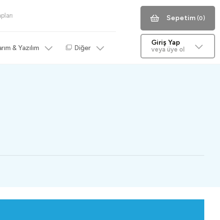
pları
Sepetim
(0)
Giriş Yap
rım & Yazılım
Diğer
veya üye ol