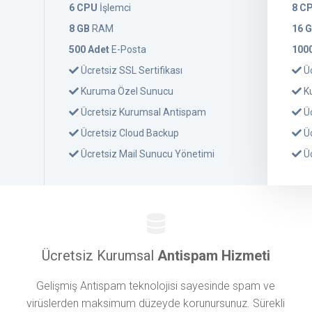
6 CPU
İşlemci
8 C
8 GB
RAM
16 
500 Adet
E-Posta
100
Ücretsiz SSL Sertifikası
Üc
Kuruma Özel Sunucu
K
Ücretsiz Kurumsal Antispam
Üc
Ücretsiz Cloud Backup
Üc
Ücretsiz Mail Sunucu Yönetimi
Üc
Ücretsiz Kurumsal
Antispam Hizmeti
Gelişmiş Antispam teknolojisi sayesinde spam ve
virüslerden maksimum düzeyde korunursunuz. Sürekli