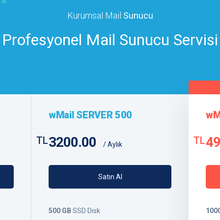
Kurumsal Mail
Sunucu
Profesyonel Mail Sunucu Servisi
wMail SERVER 500
wM
3200.00
49
TL
TL
/ Aylık
Satın Al
500 GB
SSD Disk
100