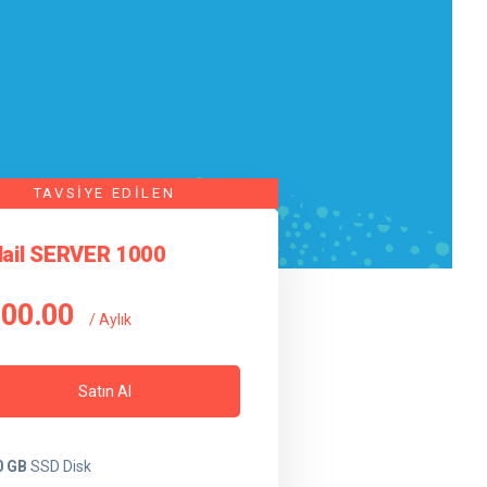
ail SERVER 1000
00.00
/ Aylık
Satın Al
0 GB
SSD Disk