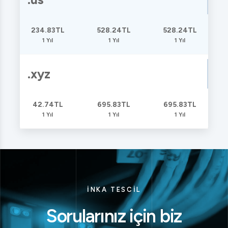
234.83TL
528.24TL
528.24TL
1 Yıl
1 Yıl
1 Yıl
.xyz
42.74TL
695.83TL
695.83TL
1 Yıl
1 Yıl
1 Yıl
İNKA TESCİL
Sorularınız için biz