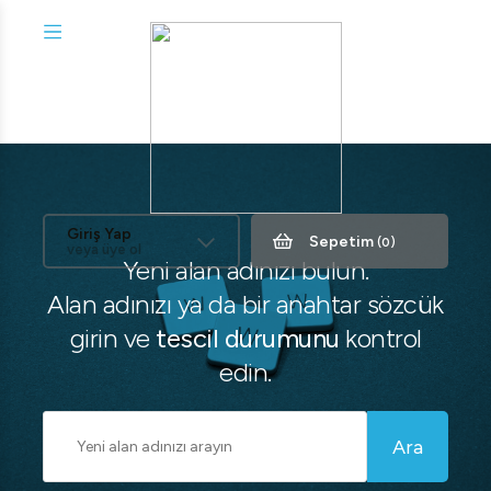
Giriş Yap
Sepetim
(0)
veya üye ol
Yeni alan adınızı bulun.
Alan adınızı ya da bir anahtar sözcük
girin ve
tescil durumunu
kontrol
edin.
Ara